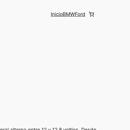
Inicio
BMW
Ford
eral alterna entre 12 y 12,8 voltios. Desde