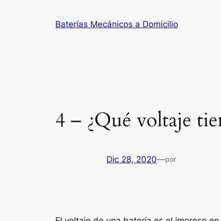
Saltar
al
Baterías Mecánicos a Domicilio
contenido
4 – ¿Qué voltaje tie
Dic 28, 2020
—
por
El voltaje de una batería es el impreso en 